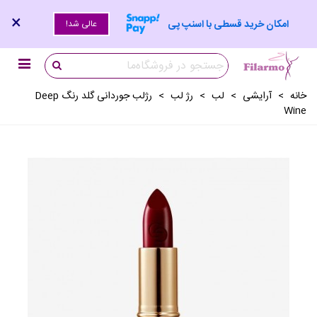
×
امکان خرید قسطی با اسنپ پی
عالی شد!
خانه
>
آرايشی
>
لب
>
رژ لب
>
رژلب جوردانی گلد رنگ Deep
Wine