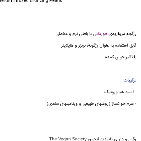
erum Infused Bronzing Pearls
رژگونه مرواریدی
جوردانی
با بافتی نرم و مخملی
قابل استفاده به عنوان رژگونه، برنزر و هایلایتر
با تاثیر جوان کننده
ترکیبات:
- اسید هیالورونیک
- سرم جوانساز (روغنهای طبیعی و ویتامینهای مغذی)
وگان و دارای تاییدیه انجمن
The Vegan Society