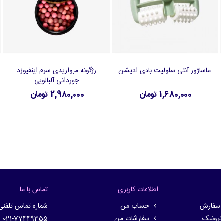
ماساژور آنتی سلولیت بادی ادیشن
رژگونه مرواریدی سرم اینفیوزد
افزودن به سبد خرید
افزودن به سبد خرید
جوردانی آلبالویی
1,680,000 تومان
2,980,000 تومان
اطلاعات کاربری
تماس با ما
 سفارش
حساب من
شماره تماس تلفنی
ترونیک
سفارشات من
021-77449355