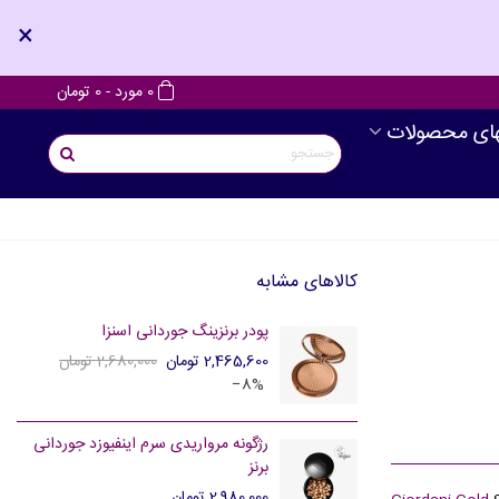
×
0
مورد
-
0 تومان
های محصولات
کالاهای مشابه
پودر برنزینگ جوردانی اسنزا
2,465,600 تومان
2,680,000 تومان
‎−8%
رژگونه مرواریدی سرم اینفیوزد جوردانی
برنز
2,980,000 تومان