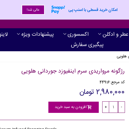
امکان خرید قسطی با اسنپ پی
عالی شد!
عطر و ادکلن
اکسسوری
پیشنهادات ویژه
لاین
پیگیری سفارش
ی هلویی
رژگونه مرواریدی سرم اینفیوزد جوردانی هلویی
کد مرجع:
44916
2,980,000 تومان
افزودن به سبد خرید
+
-