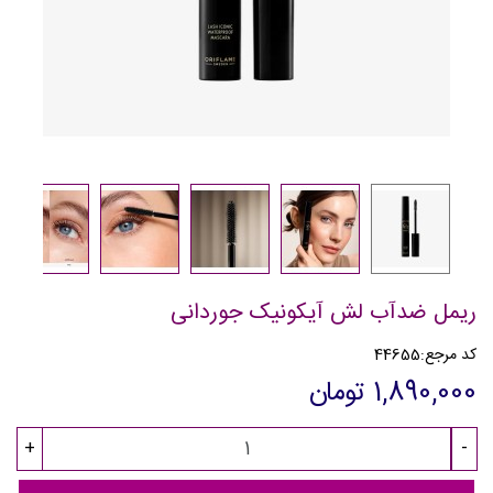
ریمل ضدآب لش آیکونیک جوردانی
کد مرجع:
44655
1,890,000 تومان
+
-