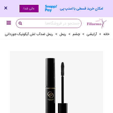
×
امکان خرید قسطی با اسنپ پی
عالی شد!
خانه
>
آرايشی
>
چشم
>
ريمل
>
ریمل ضدآب لش آیکونیک جوردانی