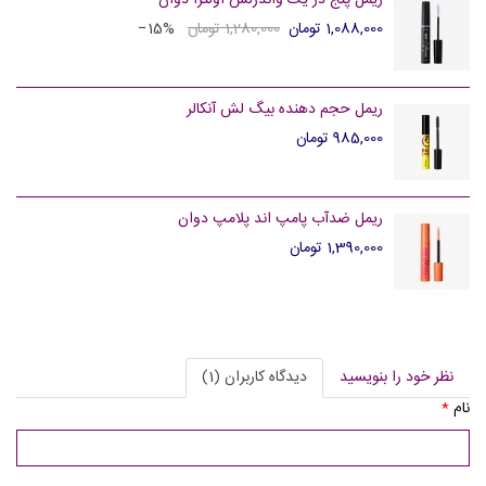
1,088,000 تومان
1,280,000 تومان
‎−15%
ریمل حجم دهنده بیگ لش آنکالر
985,000 تومان
ریمل ضدآب پامپ اند پلامپ دوان
1,390,000 تومان
نظر خود را بنویسید
دیدگاه کاربران (1)
نام
*