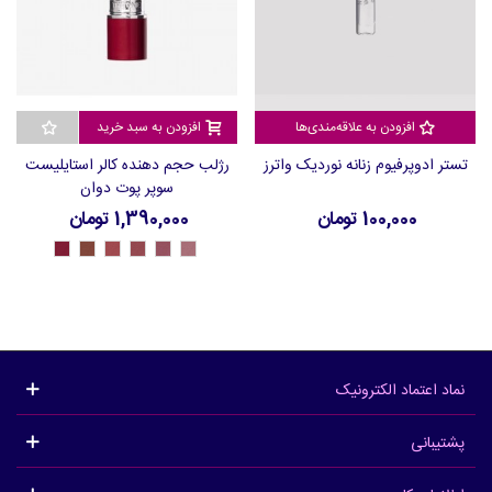
افزودن به علاقه‌مندی‌ها
افزودن به سبد خرید
تستر ادوپرفیوم زنانه نوردیک واترز
رژلب حجم دهنده کالر استایلیست
سوپر پوت دوان
100,000 تومان
1,390,000 تومان
43302
43301
43300
43299
43298
43297
-
-
-
-
-
-
Red
Brown
Sienna
Rosewood
Taupe
Sleek
Pout
Flame
Coral
Blush
Cherry
Pink
نماد اعتماد الکترونیک
پشتیبانی