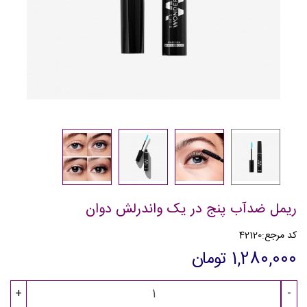
ریمل ضدآب پنج در یک واندرلش دوان
کد مرجع:
42120
1,280,000 تومان
+
-