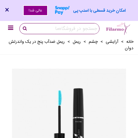
×
امکان خرید قسطی با اسنپ پی
عالی شد!
خانه
>
آرايشی
>
چشم
>
ريمل
>
ریمل ضدآب پنج در یک واندرلش
دوان