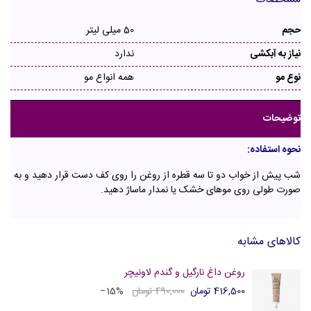
حجم
50 میلی لیتر
نیاز به آبکشی
ندارد
نوع مو
همه انواع مو
توضیحات
نحوه استفاده:
شب پیش از خواب دو تا سه قطره از روغن را روی کف دست قرار دهید و به
صورت طولی روی موهای خشک یا نمدار ماساژ دهید.
کالاهای مشابه
روغن داغ نارگیل و گندم لاونیچر
416,500 تومان
490,000 تومان
‎−15%