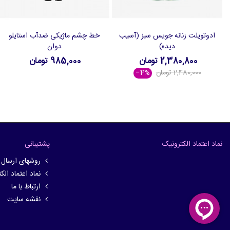
ادوتویلت زنانه جویس سبز (آسیب
خط چشم ماژیکی ضدآب استایلو
افزودن به سبد خرید
افزودن به سبد خرید
دیده)
دوان
2,380,800 تومان
985,000 تومان
2,480,000 تومان
‎−4%
نماد اعتماد الکترونیک
پشتیبانی
روشهای ارسال
نماد اعتماد الک
ارتباط با ما
نقشه سایت