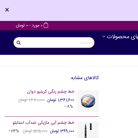
×
0
مورد
-
0 تومان
های محصولات
کالاهای مشابه
خط چشم رنگی کریتیو دوان
1,361,600 تومان
1,480,000 تومان
‎−8%
خط چشم آبی ماژیکی ضدآب استایلو
399,000 تومان
525,000 تومان
‎−24%