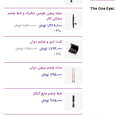
The One EyeL
سایه پیچی طوسی متالیک و خط چشم
مشکی کالر...
1,468,800 تومان
1,530,000 تومان
‎−4%
کیت ابرو و چشم دوان
1,794,000 تومان
1,950,000 تومان
‎−8%
مداد چشم پیچی دوان
895,000 تومان
خط چشم مایع آنکالر
985,000 تومان