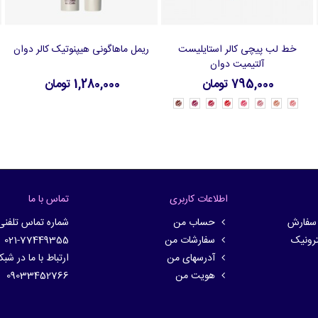
خط لب پیچی کالر استایلیست
ریمل ماهاگونی هیپنوتیک کالر دوان
افزودن به سبد خرید
افزودن به سبد خرید
آلتیمیت دوان
795,000 تومان
1,280,000 تومان
37737
37736
37735
37734
37731
37730
37729
37728
-
-
-
-
-
-
-
-
Magnific
Dark
Diva
Scarlet
Coral
Dusty
Coffee
Nude
Brown
Burgundy
Plum
Red
Pink
Rose
Caramel
Whisper
اطلاعات کاربری
تماس با ما
 سفارش
حساب من
شماره تماس تلفنی
ترونیک
سفارشات من
021-77449355
آدرسهای من
ارتباط با ما در شب
هویت من
09033452766