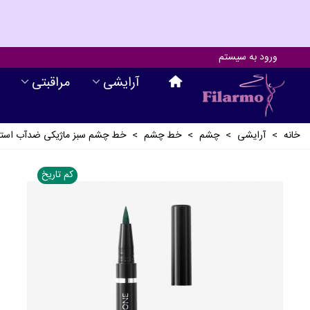
ورود به سیستم
آرايشی
مراقبتی
خانه
>
آرايشی
>
چشم
>
خط چشم
>
خط چشم سبز ماژیکی ضدآب استای
کم تاریخ