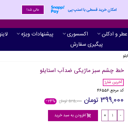
امکان خرید قسطی با اسنپ پی
عالی شد!
عطر و ادکلن
اکسسوری
پیشنهادات ویژه
لاین
پیگیری سفارش
لو
خط چشم سبز ماژیکی ضدآب استایلو
آخرین شارژ
کد مرجع:
46556
399,000 تومان
525,000 تومان
‎−24%
افزودن به سبد خرید
+
-