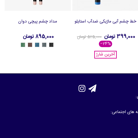
خط چشم آبی ماژیکی ضدآب استایلو
مداد چشم پیچی دوان
افزودن به سبد خرید
افزودن به سبد خرید
399,000 تومان
895,000 تومان
525,000 تومان
‎−24%
47708
47707
47706
47705
47704
-
-
-
-
-
Emerald
Brown
Blue
Grey
Black
آخرین شارژ
Green
:
که های اجتماعی: