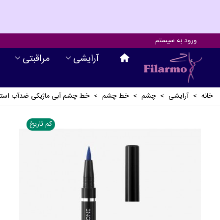
ورود به سیستم
آرايشی
مراقبتی
خانه
>
آرايشی
>
چشم
>
خط چشم
>
خط چشم آبی ماژیکی ضدآب استای
کم تاریخ