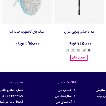
مداد چشم پیچی دوان
سنگ پای کامفورت فیت آپ
افزودن به سبد خرید
افزودن به سبد خرید
745,000 تومان
495,000 تومان
Skyline
Urban
Forest
36548
Pitch
Blue
Grey
Green
Black
-
-
Hickory
-
-
-
آخرین شارژ
36553
36551
36550
Brown
36547
اطلاعات کاربری
تماس با ما
 سفارش
حساب من
شماره تماس تلفنی
ترونیک
سفارشات من
021-77449355
آدرسهای من
ارتباط با ما در شب