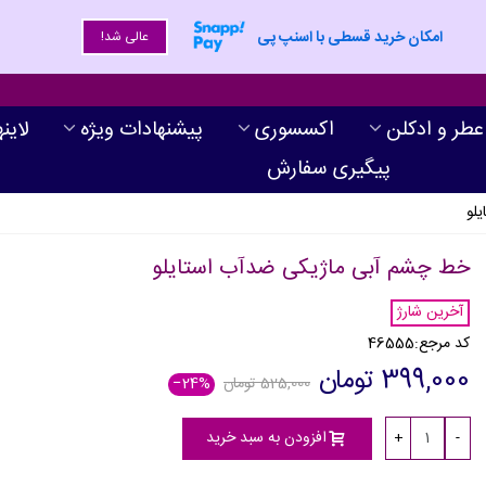
امکان خرید قسطی با اسنپ پی
عالی شد!
عطر و ادکلن
اکسسوری
پیشنهادات ویژه
لاین
پیگیری سفارش
لو
خط چشم آبی ماژیکی ضدآب استایلو
آخرین شارژ
کد مرجع:
46555
399,000 تومان
525,000 تومان
‎−24%
افزودن به سبد خرید
+
-