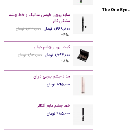
The One EyeL
سایه پیچی طوسی متالیک و خط چشم
مشکی کالر...
1,468,800 تومان
1,530,000 تومان
‎−4%
کیت ابرو و چشم دوان
1,794,000 تومان
1,950,000 تومان
‎−8%
مداد چشم پیچی دوان
895,000 تومان
خط چشم مایع آنکالر
985,000 تومان