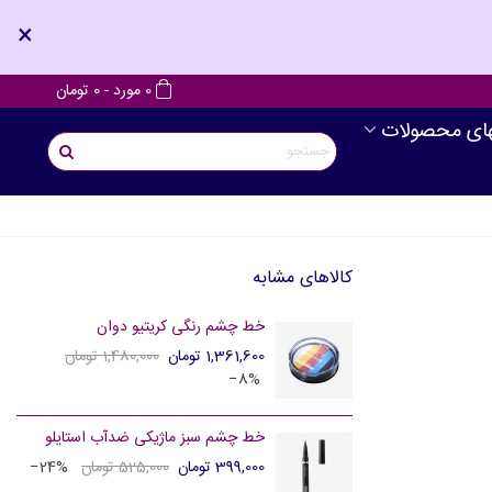
×
0
مورد
-
0 تومان
های محصولات
کالاهای مشابه
خط چشم رنگی کریتیو دوان
1,361,600 تومان
1,480,000 تومان
‎−8%
خط چشم سبز ماژیکی ضدآب استایلو
399,000 تومان
525,000 تومان
‎−24%