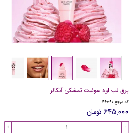
برق لب اوه سوئیت تمشکی آنکالر
کد مرجع:
46590
645,000 تومان
+
-