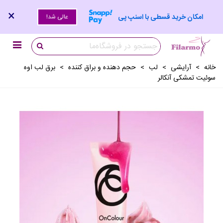
×
امکان خرید قسطی با اسنپ پی
عالی شد!
خانه
>
آرايشی
>
لب
>
حجم دهنده و براق کننده
>
برق لب اوه
سوئیت تمشکی آنکالر