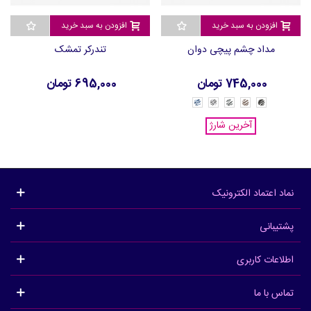
افزودن به سبد خرید
افزودن به سبد خرید
مداد چشم پیچی دوان
تندرکر تمشک
745,000 تومان
695,000 تومان
Skyline
Urban
Forest
36548
Pitch
Blue
Grey
Green
Black
-
-
Hickory
-
-
-
آخرین شارژ
36553
36551
36550
Brown
36547
نماد اعتماد الکترونیک
پشتیبانی
اطلاعات کاربری
تماس با ما