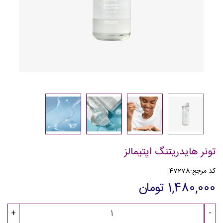
تونر هایدریتنگ اپتیمالز
کد مرجع:
47278
1,480,000 تومان
+
-