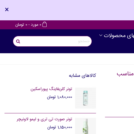
×
0
مورد
-
0 تومان
های محصولات
پاک کننده مغذی جو دوسر لاونیچر Love Nature مناسب
کالاهای مشابه
تونر کلریفاینگ پیوراسکین
1,080,000 تومان
تونر صورت تی تری و لیمو لاونیچر
1,150,000 تومان