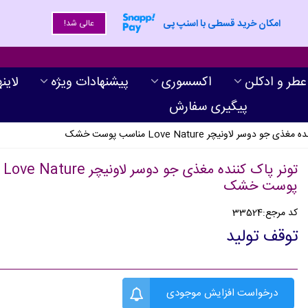
امکان خرید قسطی با اسنپ پی
عالی شد!
عطر و ادکلن
اکسسوری
پیشنهادات ویژه
لاین
پیگیری سفارش
 جو دوسر لاونیچر Love Nature مناسب پوست خشک
تونر 
پوست خشک
کد مرجع:
33524
توقف تولید
درخواست افزایش موجودی