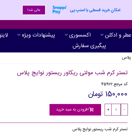
امکان خرید قسطی با اسنپ پی
عالی شد!
عطر و ادکلن
اکسسوری
پیشنهادات ویژه
لاین
پیگیری سفارش
 پلاس
تستر کرم شب مولتی ریکاور ریستور نوایج پلاس
کد مرجع:
45922
150,000 تومان
افزودن به سبد خرید
+
-
تستر کرم شب ریستور نوایج پلاس