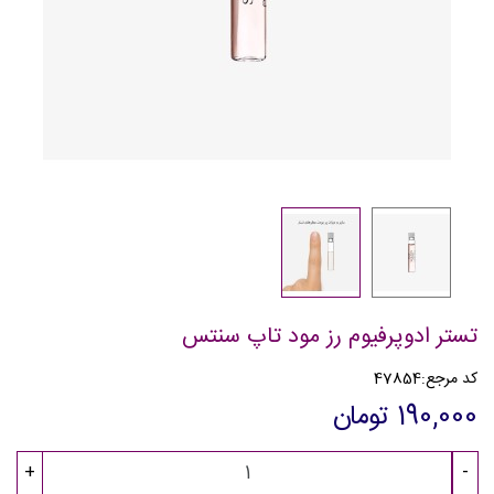
تستر ادوپرفیوم رز مود تاپ سنتس
کد مرجع:
47854
190,000 تومان
+
-