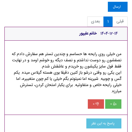
ارسال
قبلی
1
بعدی
1404-12-14
خانم علیپور
من خیلی روی رایحه ها حساسم و چندین تستر هم سفارش دادم که
نصفشون رو دوست نداشتم و نصف دیگه رو خوشم اومد و در نهایت
فقط فول سایز یکیشون رو خریدم و عاشقش شدم.
این یکی رو وقتی درشو باز کنین دقیقا بوی هسته گیلاس میده. یکم
گَس و چوبیه. شیرینه اما نمیتونم بگم خیلی یا کم چون متغییره، اما
خیلی رایحه خاص و متفاوتیه. برای یکبار امتحان کردن، تسترش
میارزه.
0
0
👎
👍
پاسخ به این نظر