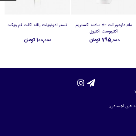
مام دئودورانت 72 ساعته اکستریم
تستر ادوتویلت زنانه اکلت فم ویکند
افزودن به سبد خرید
افزودن به سبد خرید
اکتیبوست اکتیول
795,000 تومان
100,000 تومان
:
که های اجتماعی: