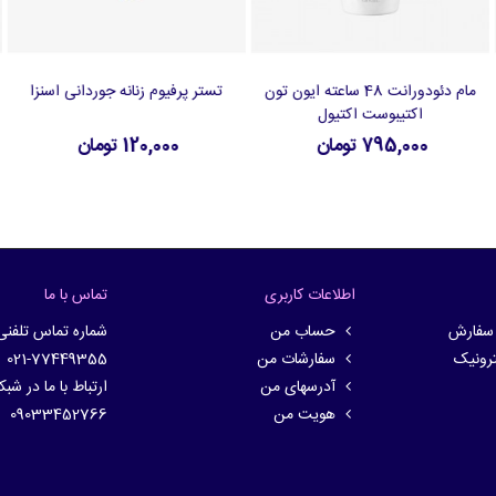
مام دئودورانت 48 ساعته ایون تون
تستر پرفیوم زنانه جوردانی اسنزا
افزودن به سبد خرید
افزودن به سبد خرید
اکتیبوست اکتیول
795,000 تومان
120,000 تومان
اطلاعات کاربری
تماس با ما
 سفارش
حساب من
شماره تماس تلفنی
ترونیک
سفارشات من
021-77449355
آدرسهای من
ارتباط با ما در شب
هویت من
09033452766