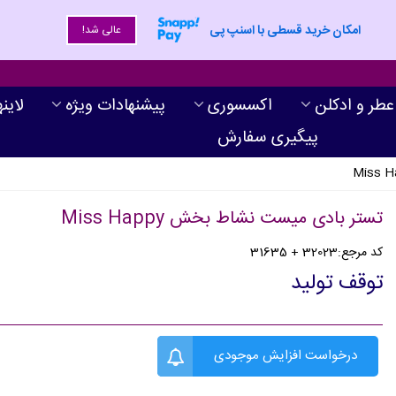
امکان خرید قسطی با اسنپ پی
عالی شد!
عطر و ادکلن
اکسسوری
پیشنهادات ویژه
لاین
پیگیری سفارش
تستر بادی میست نشاط بخش Miss Happy
کد مرجع:
32023 + 31635
توقف تولید
درخواست افزایش موجودی