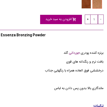
46935
46934
-
-
Sun-
Natural
Kissed
Bronze
افزودن به سبد خرید
+
-
Bronze
d Essenza Bronzing Powder
برنزه کننده پودری
جوردانی
گلد
بافت نرم و رنگدانه های قوی
درخششی فوق العاده همراه با رنگهایی جذاب
ماندگاری بالا بدون پس دادن به لباس
ترکیبات: