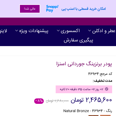
امکان خرید قسطی با اسنپ پی
عالی شد!
عطر و ادکلن
اکسسوری
پیشنهادات ویژه
لاین
پیگیری سفارش
پودر برنزینگ جوردانی اسنزا
کد مرجع:
46934
مدت تخفیف:
02 روز 07 ساعت 35 دقیقه 19 ثانیه
2,465,600 تومان
2,680,000 تومان
‎−8%
رنگ
-
46934 - Natural Bronze