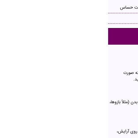
ست حساس
ته صورت
ید.
ن (مثلاً بازوها،
 روی آرایش،