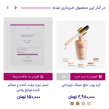
در کنار این محصول خریداری شده:
افزودن به سبد خرید
افزودن به علاقه‌مندی‌ها
کرم پودر مایع سیلک جوردانی
تستر سرم لیفت کننده و محکم
کننده نوایج پلاس
2,980,000 تومان
150,000 تومان
32923
32922
32921
32920
-
-
-
-