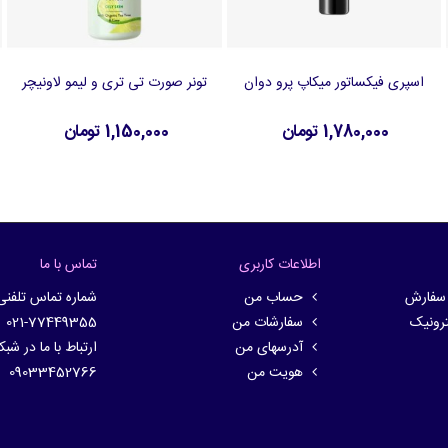
اسپری فیکساتور میکاپ پرو دوان
تونر صورت تی تری و لیمو لاونیچر
افزودن به سبد خرید
افزودن به سبد خرید
1,780,000 تومان
1,150,000 تومان
اطلاعات کاربری
تماس با ما
 سفارش
حساب من
شماره تماس تلفنی
ترونیک
سفارشات من
021-77449355
آدرسهای من
ارتباط با ما در شب
هویت من
09033452766