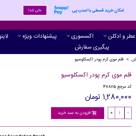
امکان خرید قسطی با اسنپ پی
عالی شد!
عطر و ادکلن
اکسسوری
پیشنهادات ویژه
لاین
پیگیری سفارش
یش
>
قلم موی کرم پودر اکسکلوسیو
قلم موی کرم پودر اکسکلوسیو
کد مرجع:
47825
1,280,000 تومان
افزودن به سبد خرید
+
-