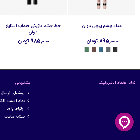
مداد چشم پیچی دوان
خط چشم ماژیکی ضدآب استایلو
افزودن به سبد خرید
افزودن به سبد خرید
دوان
895,000 تومان
985,000 تومان
47708
47707
47706
47705
47704
-
-
-
-
-
Emerald
Brown
Blue
Grey
Black
Green
نماد اعتماد الکترونیک
پشتیبانی
روشهای ارسال
نماد اعتماد الک
ارتباط با ما
نقشه سایت