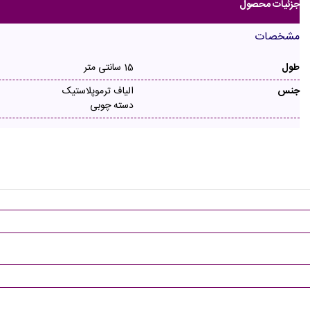
جزئیات محصول
مشخصات
طول
15 سانتی متر
جنس
الیاف ترموپلاستیک
دسته چوبی