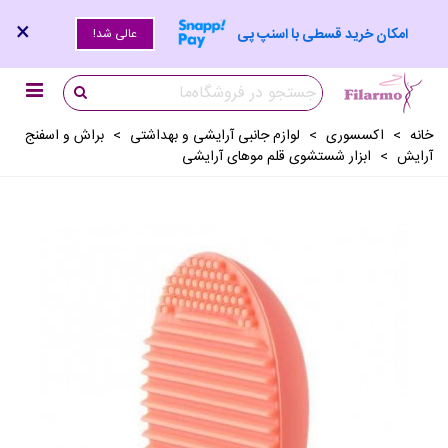
×
امکان خرید قسطی با اسنپ پی
عالی شد!
خانه
>
اکسسوری
>
لوازم جانبی آرايشی و بهداشتی
>
براش و اسفنج
آرایش
>
ابزار شستشوی قلم موهای آرایشی