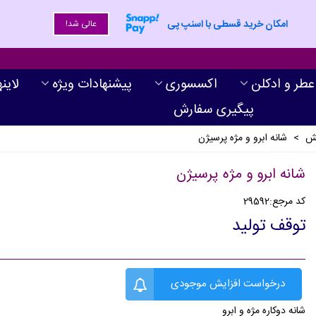
امکان خرید قسطی با اسنپ پی
عالی شد!
عطر و ادکلن
اکسسوری
پیشنهادات ویژه
لاین
پیگیری سفارش
یش
>
شانه ابرو و مژه پرسیژن
شانه ابرو و مژه پرسیژن
کد مرجع:
29592
توقف تولید
درخواست افزایش موجودی
شانه دوکاره مژه و ابرو