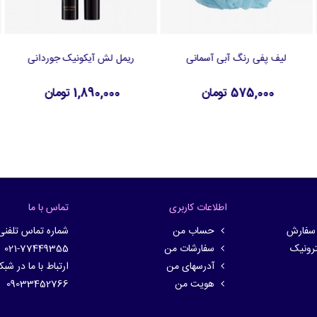
لیف پفی رنگ آبی آسمانی
ریمل لش آیکونیک جوردانی
افزودن به سبد خرید
افزودن به سبد خرید
575,000 تومان
1,890,000 تومان
اطلاعات کاربری
تماس با ما
 سفارش
حساب من
شماره تماس تلفنی
ترونیک
سفارشات من
021-77449355
آدرسهای من
ارتباط با ما در شب
هویت من
09033452766