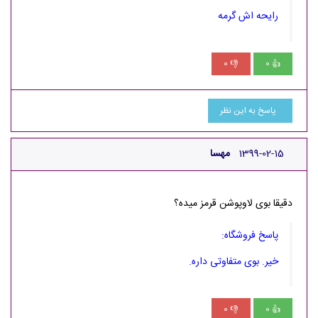
رایحه اش گرمه
0
0
👎
👍
پاسخ به این نظر
1399-02-15
مهسا
دقیقا بوی لاوپوشن قرمز میده؟
پاسخ فروشگاه:
خیر. بوی متفاوتی داره.
0
0
👎
👍