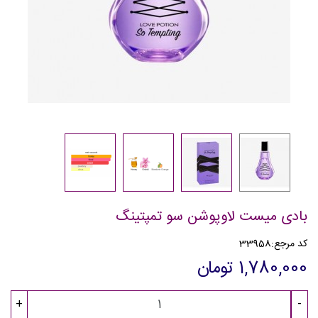
بادی میست لاوپوشن سو تمپتینگ
کد مرجع:
33958
1,780,000 تومان
+
-