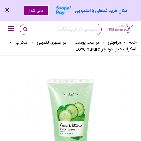
×
امکان خرید قسطی با اسنپ پی
عالی شد!
خانه
>
مراقبتی
>
مراقبت پوست
>
مراقبتهای تکمیلی
>
اسکراب
>
اسکراب خیار لاونیچر Love nature