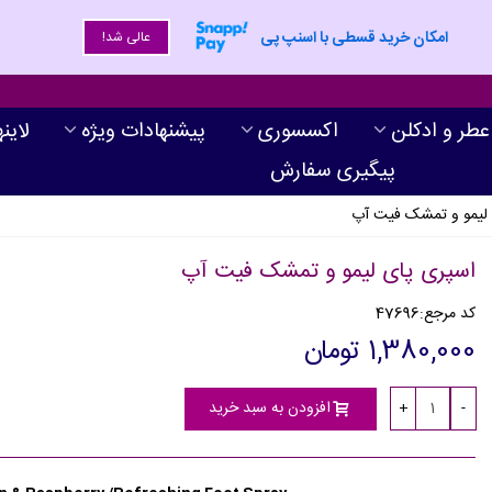
امکان خرید قسطی با اسنپ پی
عالی شد!
عطر و ادکلن
اکسسوری
پیشنهادات ویژه
لاین
پیگیری سفارش
 لیمو و تمشک فیت آپ
اسپری پای لیمو و تمشک فیت آپ
کد مرجع:
47696
1,380,000 تومان
افزودن به سبد خرید
+
-