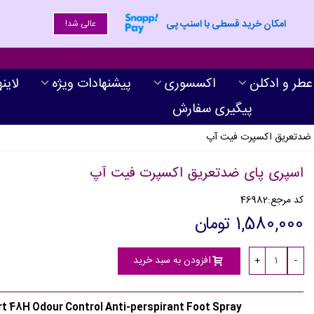
امکان خرید قسطی با اسنپ پی
عالی شد!
عطر و ادکلن
اکسسوری
پیشنهادات ویژه
لاین
پیگیری سفارش
 ضدتعریق اکسپرت فیت آپ
اسپری پای ضدتعریق اکسپرت فیت آپ
کد مرجع:
46982
1,580,000 تومان
افزودن به سبد خرید
+
-
t 48H Odour Control Anti-perspirant Foot Spray