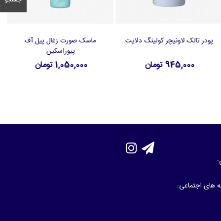
جستجو
پودر تالک لاونیچر کولینگ دلایت
ماسک صورت زغال پیل آف
افزودن به سبد خرید
افزودن به سبد خرید
پیوراسکین
945,000 تومان
1,050,000 تومان
:
که های اجتماعی: