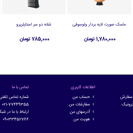
ماسک صورت لایه بردار ولوسوفی
شانه دو سر استایلرپرو
افزودن به سبد خرید
افزودن به سبد خرید
1,780,000 تومان
785,000 تومان
اطلاعات کاربری
تماس با ما
 سفارش
حساب من
شماره تماس تلفنی
ترونیک
سفارشات من
021-77449355
آدرسهای من
ارتباط با ما در شب
هویت من
09033452766