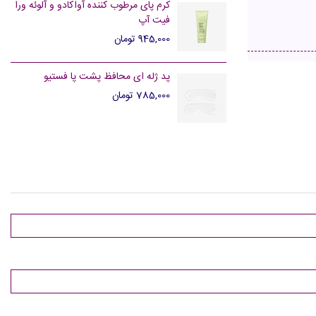
کرم پای مرطوب کننده آواکادو و آلوئه ورا
فیت آپ
945,000 تومان
پد ژله ای محافظ پشت پا فستیو
785,000 تومان