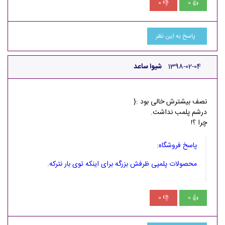
0
0
👎
👍
پاسخ به این نظر
1398-02-04
شیوا ساعد
نصف بیشترش خالی بود :{
درشم پلمب نداشت.
چرا ؟!
پاسخ فروشگاه:
محصولات پلمپی ظرفش بزرگه برای اینکه توی بار نترکه.
0
0
👎
👍